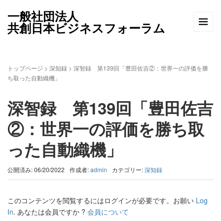
一般社団法人
共創日本ビジネスフォーラム
トップページ
>
深知録
>
深智録 第139回「豊田佐吉②：世界一の評価を勝
ち取った自動織機」
深智録 第139回「豊田佐吉
②：世界一の評価を勝ち取
った自動織機」
公開済み: 06/20/2022
作成者:
admin
カテゴリー:
深知録
このコンテンツを閲覧するにはログインが必要です。お願い
Log
In
. あなたは会員ですか ?
会員について