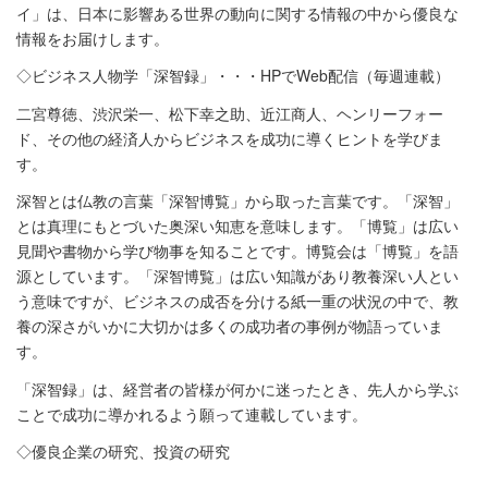
イ」は、日本に影響ある世界の動向に関する情報の中から優良な
情報をお届けします。
◇ビジネス人物学「深智録」・・・HPでWeb配信（毎週連載）
二宮尊徳、渋沢栄一、松下幸之助、近江商人、ヘンリーフォー
ド、その他の経済人からビジネスを成功に導くヒントを学びま
す。
深智とは仏教の言葉「深智博覧」から取った言葉です。「深智」
とは真理にもとづいた奥深い知恵を意味します。「博覧」は広い
見聞や書物から学び物事を知ることです。博覧会は「博覧」を語
源としています。「深智博覧」は広い知識があり教養深い人とい
う意味ですが、ビジネスの成否を分ける紙一重の状況の中で、教
養の深さがいかに大切かは多くの成功者の事例が物語っていま
す。
「深智録」は、経営者の皆様が何かに迷ったとき、先人から学ぶ
ことで成功に導かれるよう願って連載しています。
◇優良企業の研究、投資の研究