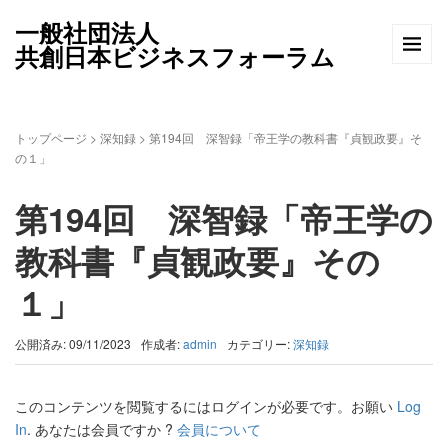
一般社団法人
共創日本ビジネスフォーラム
トップページ
>
深知録
>
第194回 深智録「帝王学の教科書『貞観政要』そ
の１」
第194回 深智録「帝王学の
教科書『貞観政要』その
１」
公開済み: 09/11/2023
作成者:
admin
カテゴリー:
深知録
このコンテンツを閲覧するにはログインが必要です。お願い
Log
In
. あなたは会員ですか ?
会員について