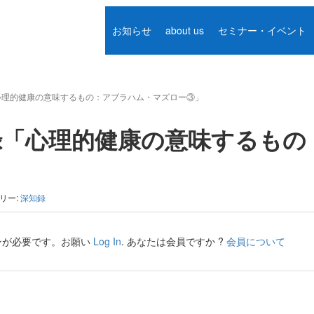
お知らせ
about us
セミナー・イベント
「心理的健康の意味するもの：アブラハム・マズロー③」
智録「心理的健康の意味するも
リー:
深知録
ンが必要です。お願い
Log In
. あなたは会員ですか ?
会員について