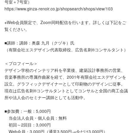
号室＋7号室）
https://www.ginza-renoir.co.jp/shopsearch/shops/view/103
※Web会員限定で、Zoom同時配信を行います。詳しくは下記をご
覧ください。
■講師：講師：奥森 九月（クヅキ）氏
（有限会社エスデザイン代表取締役、広告名刺®️コンサルタント）
＜プロフィール＞
デザイン学校のインテリア科を卒業後、建築設計事務所の営業、
音楽事務所の専属作曲家を経て、2001年有限会社エスデザインを
設立。グラフィックデザイナーとして印刷物のデザインに従事。
現在は広告名刺®️コンサルタントとしてコンサルと全国の商工会議
所や法人会のセミナー講師としても活動中。
■参加費：一般：5,000円
当会法人会員・個人会員：無料
初回～2回目：3,000円
Web会員：3,000円（通常3,500円→今だけ3,000円）